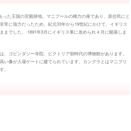
ルにあった王国の宮殿跡地。マニプールの権力の座であり、原住民にと
非常に強力だったため、紀元
33
年から
19
世紀にかけて、イギリス
までした。 1891年3月にイギリス軍に攻められ４月に陥落しま
は、ゴビンダジー寺院、ビクトリア朝時代の博物館があります。
高い像が入場ゲートに建てられています。カングラとはマニプリ
す。