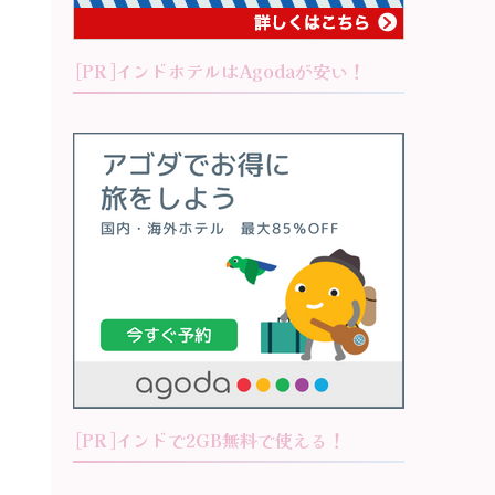
[PR]インドホテルはAgodaが安い！
[PR]インドで2GB無料で使える！