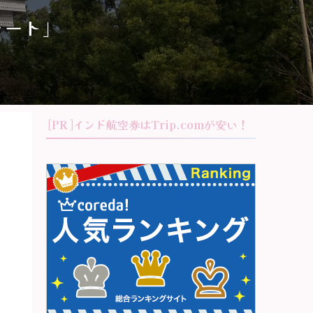
ォート」
[PR]インド航空券はTrip.comが安い！