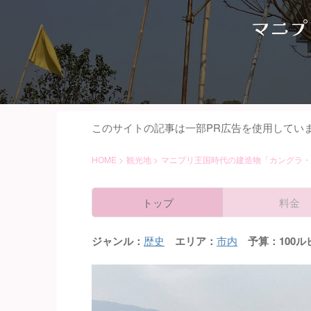
マニプ
このサイトの記事は一部PR広告を使用してい
HOME
>
観光地
>
マニプリ王国時代の建造物「カングラ・
トップ
料金
ジャンル：
歴史
エリア：
市内
予算：100ル