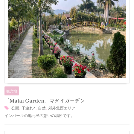
観光地
「Matai Garden」マタイガーデン
公園
,
子連れ○
,
自然
,
郊外北西エリア
インパールの地元民の憩いの場所です。