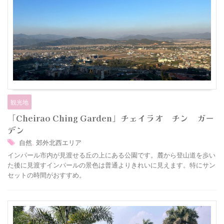
観光地
「Cheirao Ching Garden」チェイラオ チン ガー
デン
自然
,
郊外北西エリア
インパール市内が見渡せる丘の上にある公園です。麓から登山道を歩い
た後に見渡すインパールの景色は普通よりきれいに見えます。特にサン
セットの時間がおすすめ。