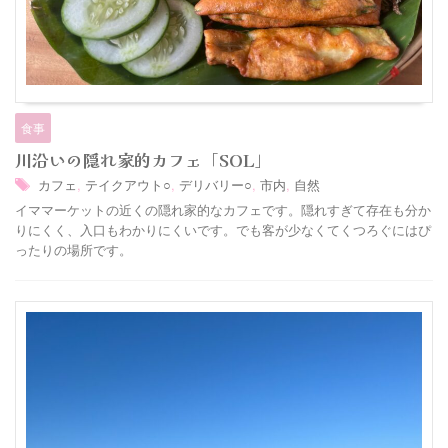
食事
川沿いの隠れ家的カフェ「SOL」
カフェ
,
テイクアウト○
,
デリバリー○
,
市内
,
自然
イママーケットの近くの隠れ家的なカフェです。隠れすぎて存在も分か
りにくく、入口もわかりにくいです。でも客が少なくてくつろぐにはぴ
ったりの場所です。