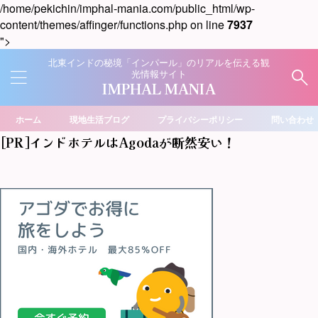
/home/pekichin/imphal-mania.com/public_html/wp-
content/themes/affinger/functions.php on line
7937
">
北東インドの秘境「インパール」のリアルを伝える観
光情報サイト
IMPHAL MANIA
ホーム
現地生活ブログ
プライバシーポリシー
問い合わせ
[PR]インドホテルはAgodaが断然安い！